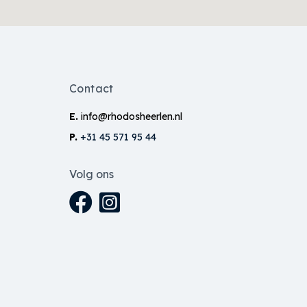
Contact
E.
info@rhodosheerlen.nl
P.
+31 45 571 95 44
Volg ons
FB
IG